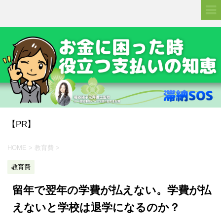
【PR】
HOME
>
教育費
>
教育費
留年で翌年の学費が払えない。学費が払
えないと学校は退学になるのか？