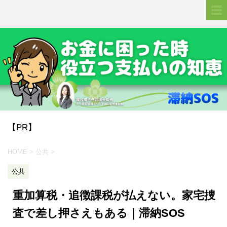
【PR】
HOME
>
公共
>
公共
重加算税・追徴課税が払えない。家宅捜
査で差し押さえもある｜滞納SOS