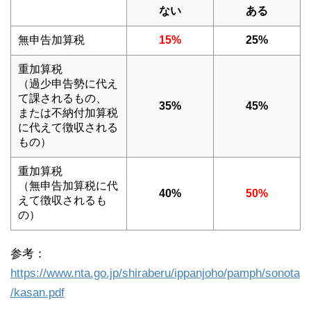
ない
ある
無申告加算税
15%
25%
重加算税
（過少申告勢に代え
て課されるもの、
35%
45%
または不納付加算税
に代えて徴収される
もの）
重加算税
（無申告加算税に代
40%
50%
えて徴収されるも
の）
参考：
https://www.nta.go.jp/shiraberu/ippanjoho/pamph/sonota
/kasan.pdf