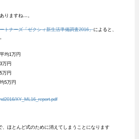
ありますね…。
ートナーズ「ゼクシィ新生活準備調査2016」
によると、
。
平均1万円
3万円
5万円
均5万円
trend2016/XY_ML16_report.pdf
ので、ほとんど式のために消えてしまうことになります