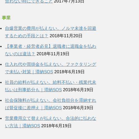
合わない時にできること
2017年7月13日
事業
自爆営業の費用が払えない。ノルマ未達を回避
するための手段とは？
2018年11月20日
【事業者・経営者必見】退職者に退職金を払わ
ないのは違法？
2018年11月19日
仕入れ代や買掛金を払えない。ファクタリング
で未払い対策｜滞納SOS
2018年6月19日
社員の給料が払えない。給料不払い・残業代未
払いは刑事処分も｜滞納SOS
2018年6月19日
社会保険料が払えない。会社負担分を滞納すれ
ば督促後に差押え｜滞納SOS
2018年6月19日
営業費用立て替えが払えない。合法的に払わな
い方法｜滞納SOS
2018年6月19日