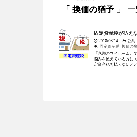
「 換価の猶予 」 一
固定資産税が払えな
2018/06/14
-
公共
固定資産税
,
換価の
「念願のマイホーム、で
悩みを抱えている方に向
定資産税を払わないとどう