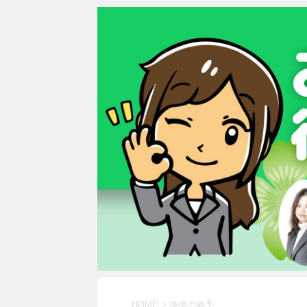
HOME
>
換価の猶予