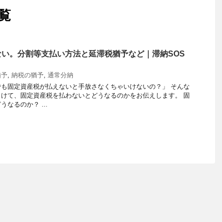
覧
い。分割等支払い方法と延滞税猶予など｜滞納SOS
猶予
,
納税の猶予
,
通常分納
も固定資産税が払えないと手放さなくちゃいけないの？」 そんな
けて、固定資産税を払わないとどうなるのかをお伝えします。 固
なるのか？ ...