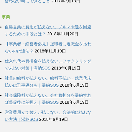
合わない時にできること
2017年7月13日
事業
自爆営業の費用が払えない。ノルマ未達を回避
するための手段とは？
2018年11月20日
【事業者・経営者必見】退職者に退職金を払わ
ないのは違法？
2018年11月19日
仕入れ代や買掛金を払えない。ファクタリング
で未払い対策｜滞納SOS
2018年6月19日
社員の給料が払えない。給料不払い・残業代未
払いは刑事処分も｜滞納SOS
2018年6月19日
社会保険料が払えない。会社負担分を滞納すれ
ば督促後に差押え｜滞納SOS
2018年6月19日
営業費用立て替えが払えない。合法的に払わな
い方法｜滞納SOS
2018年6月19日