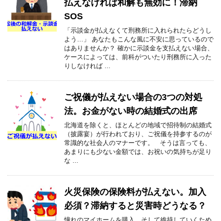
払えなければ和解も無効に！滞納
SOS
「示談金が払えなくて刑務所に入れられたらどうし
よう…」 あなたもこんな風に不安に思っているので
はありませんか？ 確かに示談金を支払えない場合、
ケースによっては、前科がついたり刑務所に入った
りしなければ ...
ご祝儀が払えない場合の3つの対処
法。お金がない時の結婚式の出席
北海道を除くと、ほとんどの地域で招待制の結婚式
（披露宴）が行われており、ご祝儀を持参するのが
常識的な社会人のマナーです。 そうは言っても、
あまりにも少ない金額では、お祝いの気持ちが足り
な ...
火災保険の保険料が払えない。加入
必須？滞納すると災害時どうなる？
憧れのマイホームを購入、そして維持していくため