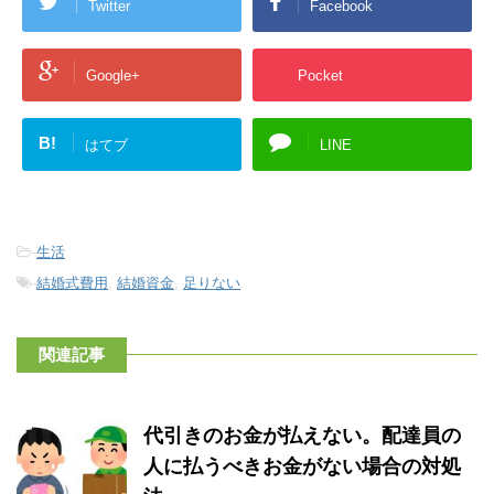
Twitter
Facebook
Google+
Pocket
B!
はてブ
LINE
-
生活
-
結婚式費用
,
結婚資金
,
足りない
関連記事
代引きのお金が払えない。配達員の
人に払うべきお金がない場合の対処